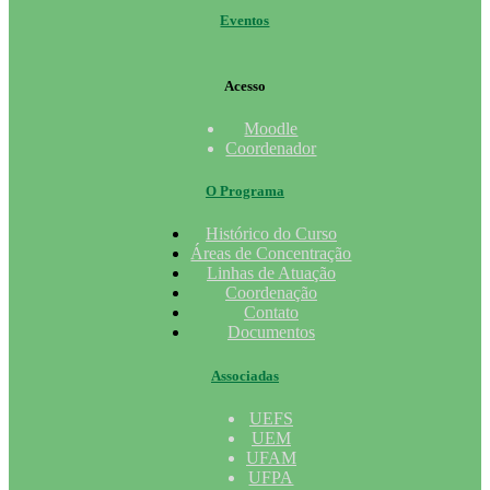
Eventos
Acesso
Moodle
Coordenador
O Programa
Histórico do Curso
Áreas de Concentração
Linhas de Atuação
Coordenação
Contato
Documentos
Associadas
UEFS
UEM
UFAM
UFPA