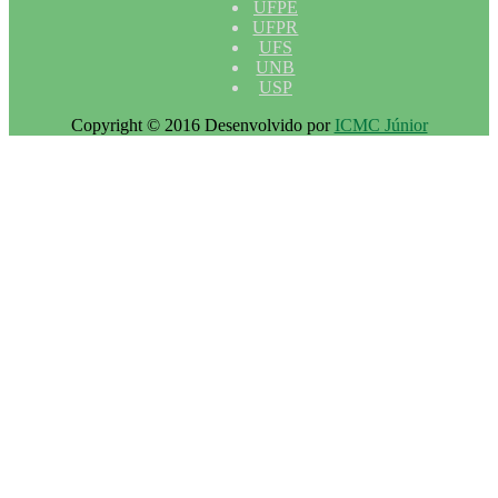
UFPE
UFPR
UFS
UNB
USP
Copyright © 2016 Desenvolvido por
ICMC Júnior