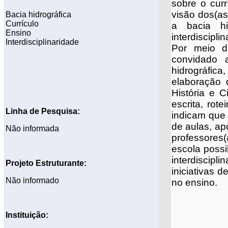
sobre o curr
visão dos(as
Bacia hidrográfica
Currículo
a bacia hi
Ensino
interdiscipl
Interdisciplinaridade
Por meio d
convidado a
hidrográfica
elaboração 
História e C
escrita, rot
Linha de Pesquisa:
indicam que 
de aulas, ap
Não informada
professores
escola possi
interdiscip
Projeto
Estruturante:
iniciativas 
Não informado
no ensino
.
Instituição: