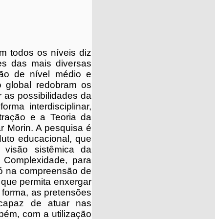
 todos os níveis diz
tes das mais diversas
ão de nível médio e
o global redobram os
r as possibilidades da
rma interdisciplinar,
tração e a Teoria da
r Morin. A pesquisa é
oduto educacional, que
a visão sistêmica da
 Complexidade, para
 só na compreensão de
 que permita enxergar
ta forma, as pretensões
 capaz de atuar nas
bém, com a utilização