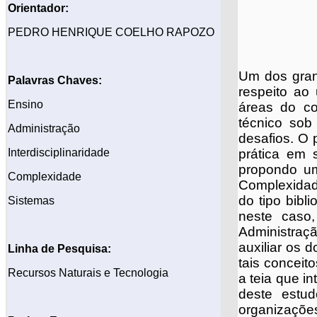
Orientador:
PEDRO HENRIQUE COELHO RAPOZO
Um dos gran
Palavras Chaves:
respeito ao 
Ensino
áreas do co
técnico sob
Administração
desafios. O 
Interdisciplinaridade
prática em 
propondo um
Complexidade
Complexidad
do tipo bibl
Sistemas
neste caso,
Administraç
auxiliar os 
Linha de Pesquisa:
tais conceit
Recursos Naturais e Tecnologia
a teia que in
deste estu
organizações