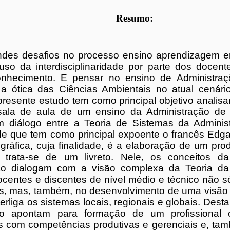
Resumo:
des desafios no processo ensino aprendizagem em
uso da interdisciplinaridade por parte dos docen
nhecimento. E pensar no ensino de Administraç
 a ótica das Ciências Ambientais no atual cenári
presente estudo tem como principal objetivo analisa
sala de aula de um ensino da Administração de fo
 diálogo entre a Teoria de Sistemas da Adminis
e que tem como principal expoente o francês Edga
iográfica, cuja finalidade, é a elaboração de um pr
 trata-se de um livreto. Nele, os conceitos d
ão dialogam com a visão complexa da Teoria da
docentes e discentes de nível médio e técnico não
os, mas, também, no desenvolvimento de uma visão
terliga os sistemas locais, regionais e globais. Des
do apontam para formação de um profissional
 com competências produtivas e gerenciais e, tam