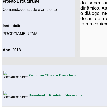
Projeto
Estruturante:
do saber a
dinâmico. As
Comunidade, saúde e ambiente
o diálogo in
de aula em c
forma contex
Instituição:
PROFCIAMB UFAM
Ano
: 2018
Visualizar/Abrir – Dissertação
Download –
Produto Educacional