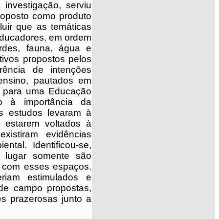
 investigação, serviu
roposto como produto
luir que as temáticas
educadores, em ordem
erdes, fauna, água e
tivos propostos pelos
rência de intenções
ensino, pautados em
s para uma Educação
to à importância da
os estudos levaram à
 estarem voltados à
xistiram evidências
ntal. Identificou-se,
o lugar somente são
s com esses espaços.
eriam estimulados e
 de campo propostas,
es prazerosas junto a