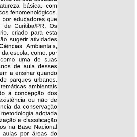
atureza básica, com
ficos fenomenológicos.
s por educadores que
 de Curitiba/PR. Os
io, criado para esta
ão sugerir atividades
iências Ambientais,
 da escola, como, por
e como uma de suas
planos de aula desses
õem a ensinar quando
 de parques urbanos.
 temáticas ambientais
ndo a concepção dos
existência ou não de
ância da conservação
A metodologia adotada
zação e classificação
tos na Base Nacional
 aulas por áreas do