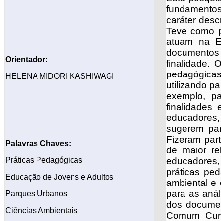
fundamentos
caráter desc
Teve como p
atuam na E
documentos 
Orientador:
finalidade. 
pedagógica
HELENA MIDORI KASHIWAGI
utilizando p
exemplo, p
finalidades 
educadores,
sugerem par
Fizeram part
Palavras Chaves:
de maior re
Práticas Pedagógicas
educadores,
práticas pe
Educação de Jovens e Adultos
ambiental e
para as anál
Parques Urbanos
dos documen
Ciências Ambientais
Comum Curri