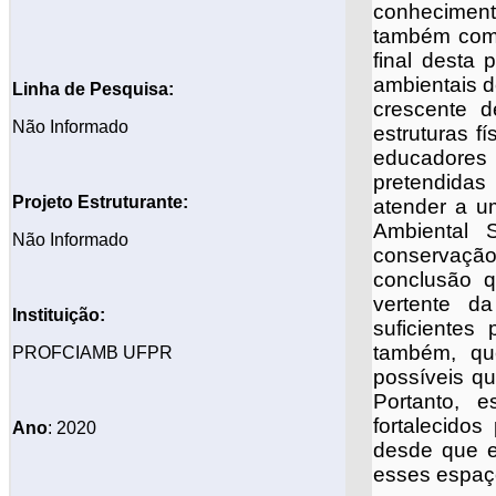
conhecimento
também como
final desta 
ambientais 
Linha de Pesquisa:
crescente d
Não Informado
estruturas f
educadores
pretendidas
Projeto
Estruturante:
atender a u
Ambiental 
Não Informado
conservação
conclusão q
vertente da
Instituição:
suficientes 
também, qu
PROFCIAMB UFPR
possíveis q
Portanto, e
fortalecido
Ano
: 2020
desde que e
esses espaç