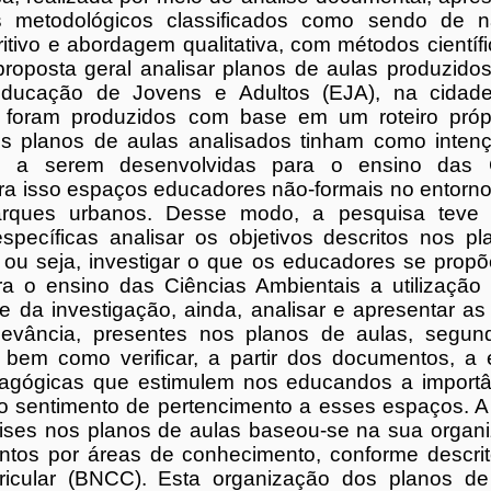
 metodológicos classificados como sendo de n
ritivo e abordagem qualitativa, com métodos cientí
roposta geral analisar planos de aulas produzido
ducação de Jovens e Adultos (EJA), na cidade
foram produzidos com base em um roteiro própr
Os planos de aulas analisados tinham como intenç
s a serem desenvolvidas para o ensino das C
ara isso espaços educadores não-formais no entorno
arques urbanos. Desse modo, a pesquisa tev
específicas analisar os objetivos descritos nos 
 ou seja, investigar o que os educadores se prop
a o ensino das Ciências Ambientais a utilização
e da investigação, ainda, analisar e apresentar as
levância, presentes nos planos de aulas, segu
 bem como verificar, a partir dos documentos, a 
dagógicas que estimulem nos educandos a import
 o sentimento de pertencimento a esses espaços. 
ises nos planos de aulas baseou-se na sua organi
tos por áreas de conhecimento, conforme descri
cular (BNCC). Esta organização dos planos de