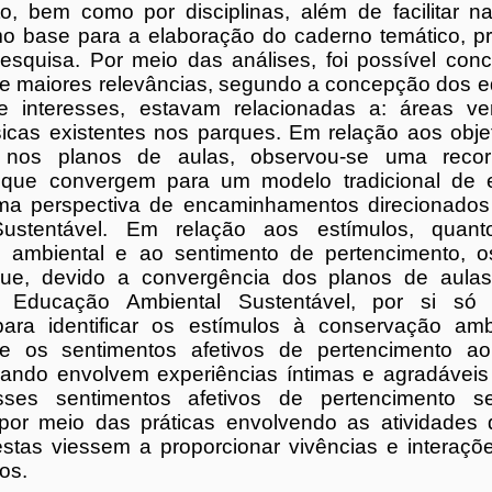
, bem como por disciplinas, além de facilitar na
 base para a elaboração do caderno temático, p
pesquisa. Por meio das análises, foi possível conc
de maiores relevâncias, segundo a concepção dos 
e interesses, estavam relacionadas a: áreas v
ísicas existentes nos parques. Em relação aos obje
 nos planos de aulas, observou-se uma recor
 que convergem para um modelo tradicional de 
ma perspectiva de encaminhamentos direcionado
Sustentável. Em relação aos estímulos, quan
 ambiental e ao sentimento de pertencimento, 
ue, devido a convergência dos planos de aulas
 Educação Ambiental Sustentável, por si só e
para identificar os estímulos à conservação ambie
e os sentimentos afetivos de pertencimento a
uando envolvem experiências íntimas e agradávei
sses sentimentos afetivos de pertencimento s
s por meio das práticas envolvendo as atividades
stas viessem a proporcionar vivências e interaçõ
os.