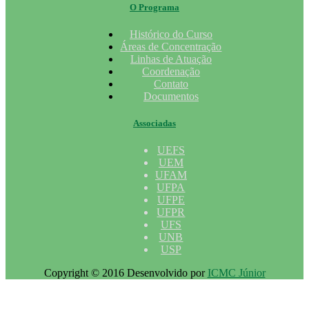
O Programa
Histórico do Curso
Áreas de Concentração
Linhas de Atuação
Coordenação
Contato
Documentos
Associadas
UEFS
UEM
UFAM
UFPA
UFPE
UFPR
UFS
UNB
USP
Copyright © 2016 Desenvolvido por
ICMC Júnior