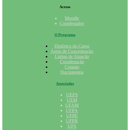
Acesso
Moodle
Coordenador
O Programa
Histórico do Curso
Áreas de Concentração
Linhas de Atuação
Coordenação
Contato
Documentos
Associadas
UEFS
UEM
UFAM
UFPA
UFPE
UFPR
UFS