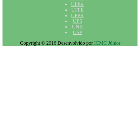
UFPA
UFPE
UFPR
UFS
UNB
USP
Copyright © 2016 Desenvolvido por
ICMC Júnior