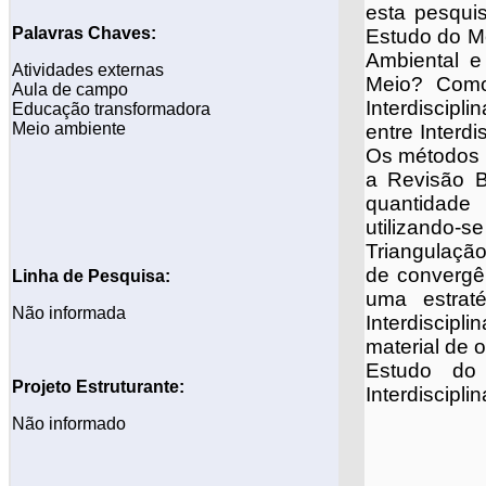
esta pesqui
Palavras Chaves:
Estudo do Me
Ambiental e
Atividades externas
Meio? Como
Aula de campo
Interdiscipl
Educação transformadora
Meio ambiente
entre Interd
Os métodos e
a Revisão Bi
quantidade
utilizando-
Triangulaçã
de convergê
Linha de Pesquisa:
uma estrat
Não informada
Interdiscipl
material de 
Estudo do 
Projeto
Estruturante:
Interdiscipli
Não informado