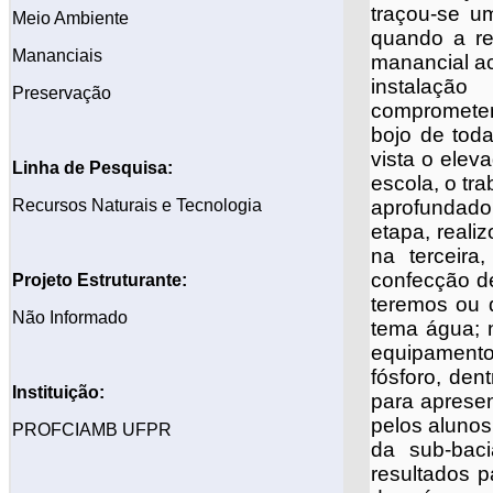
traçou-se u
Meio Ambiente
quando a re
Mananciais
manancial ac
instalaç
Preservação
comprometen
bojo de toda
vista o elev
Linha de Pesquisa:
escola, o tr
Recursos Naturais e Tecnologia
aprofundado 
etapa, reali
na terceira
confecção de
Projeto
Estruturante:
teremos ou 
Não Informado
tema água; n
equipamento
fósforo, den
Instituição:
para apresen
pelos alunos,
PROFCIAMB UFPR
da sub-baci
resultados p