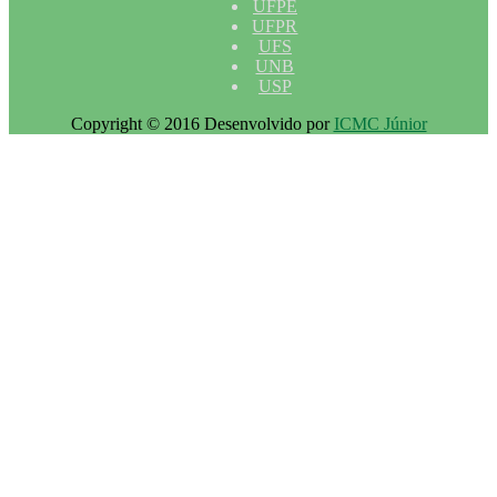
UFPE
UFPR
UFS
UNB
USP
Copyright © 2016 Desenvolvido por
ICMC Júnior