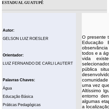
ESTADUAL GUATUPÊ
Autor:
O presente t
GELSON LUIZ ROESLER
Educação Bá
observância
todos e a ág
Orientador:
vida exis
LUIZ FERNANDO DE CARLI LAUTERT
selecionado
pública si
desenvolvid
comunidade 
Palavras Chaves:
uma vez que 
Água
Altíssimo I
entorno den
Educação Básica
algumas etap
Práticas Pedagógicas
a localizaçã